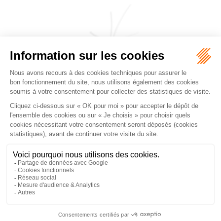
CABINET JEANJACQUES & DE PERTHUIS
FALGUEROLLES
5, rue du Prieuré, 31000 TOULOUSE
Tél :
05 62 27 70 14
Accueil
Cabinet
Équipe
Les domaines d'intervention
Honoraires
Actualités
Nous contacter
Mentions légales
Plan du site
Liens utiles
Articles