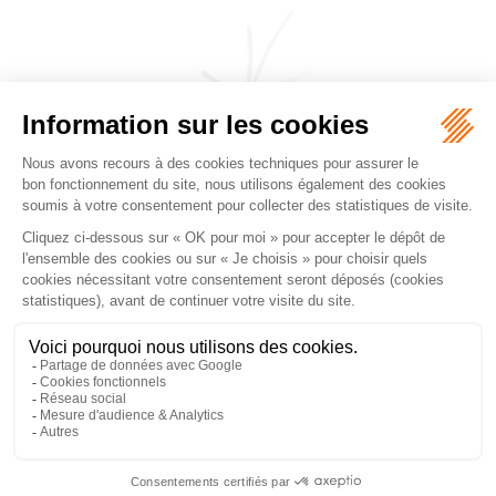
CABINET JEANJACQUES & DE PERTHUIS
FALGUEROLLES
5, rue du Prieuré, 31000 TOULOUSE
Tél :
05 62 27 70 14
Accueil
Cabinet
Équipe
Les domaines d'intervention
Honoraires
Actualités
Nous contacter
Mentions légales
Plan du site
Liens utiles
Articles