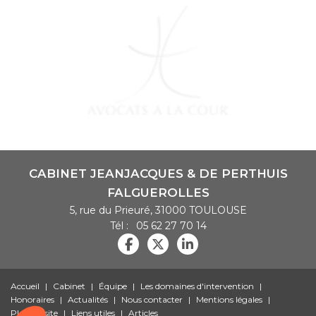
CABINET JEANJACQUES & DE PERTHUIS
FALGUEROLLES
5, rue du Prieuré, 31000 TOULOUSE
Tél :
05 62 27 70 14
Accueil
Cabinet
Équipe
Les domaines d'intervention
Honoraires
Actualités
Nous contacter
Mentions légales
Plan du site
Liens utiles
Articles