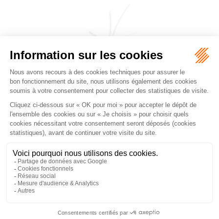
CABINET JEANJACQUES & DE PERTHUIS
FALGUEROLLES
5, rue du Prieuré, 31000 TOULOUSE
Tél :
05 62 27 70 14
Accueil
Cabinet
Équipe
Les domaines d'intervention
Honoraires
Actualités
Nous contacter
Mentions légales
Plan du site
Liens utiles
Articles