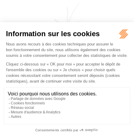
CABINET JEANJACQUES & DE PERTHUIS
FALGUEROLLES
5, rue du Prieuré, 31000 TOULOUSE
Tél :
05 62 27 70 14
Accueil
Cabinet
Équipe
Les domaines d'intervention
Honoraires
Actualités
Nous contacter
Mentions légales
Plan du site
Liens utiles
Articles