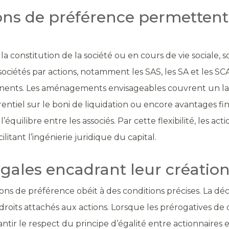
ons de préférence permettent-
a constitution de la société ou en cours de vie sociale, s
ciétés par actions, notamment les SAS, les SA et les SCA. 
manents. Les aménagements envisageables couvrent un lar
érentiel sur le boni de liquidation ou encore avantages fi
’équilibre entre les associés. Par cette flexibilité, les 
litant l’ingénierie juridique du capital.
égales encadrant leur création
actions de préférence obéit à des conditions précises. La dé
 droits attachés aux actions. Lorsque les prérogatives de 
tir le respect du principe d’égalité entre actionnaires 