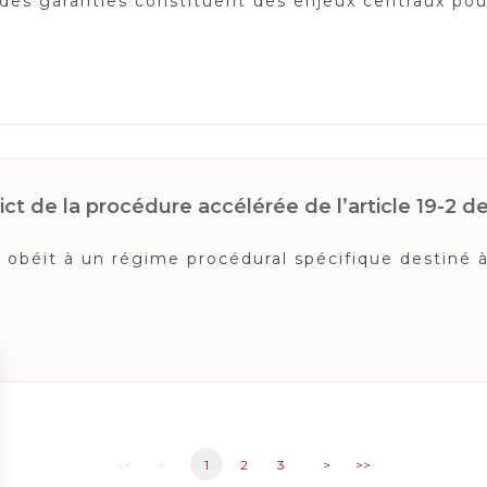
n des garanties constituent des enjeux centraux pou
ct de la procédure accélérée de l’article 19-2 de l
béit à un régime procédural spécifique destiné à a
<<
<
1
2
3
>
>>