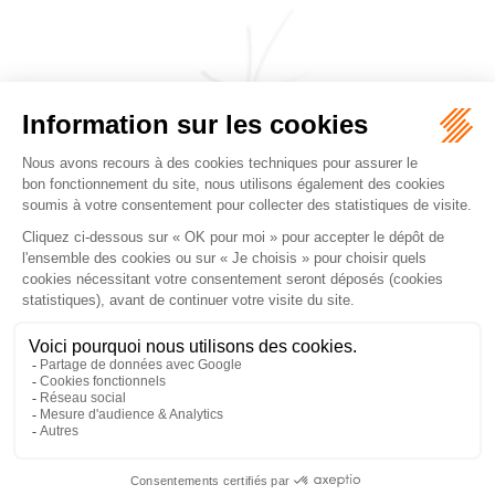
CABINET JEANJACQUES & DE PERTHUIS
FALGUEROLLES
5, rue du Prieuré, 31000 TOULOUSE
Tél :
05 62 27 70 14
Accueil
Cabinet
Équipe
Les domaines d'intervention
Honoraires
Actualités
Nous contacter
Mentions légales
Plan du site
Liens utiles
Articles