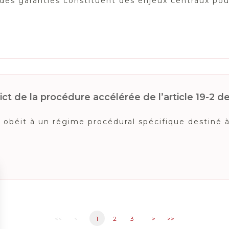
n des garanties constituent des enjeux centraux pou
ct de la procédure accélérée de l’article 19-2 de l
béit à un régime procédural spécifique destiné à a
<<
<
1
2
3
>
>>