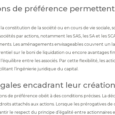
ons de préférence permettent-
a constitution de la société ou en cours de vie sociale, s
ciétés par actions, notamment les SAS, les SA et les SCA. 
manents. Les aménagements envisageables couvrent un lar
érentiel sur le boni de liquidation ou encore avantages fi
’équilibre entre les associés. Par cette flexibilité, les 
litant l’ingénierie juridique du capital.
égales encadrant leur création
actions de préférence obéit à des conditions précises. La dé
 droits attachés aux actions. Lorsque les prérogatives de 
tir le respect du principe d’égalité entre actionnaires 