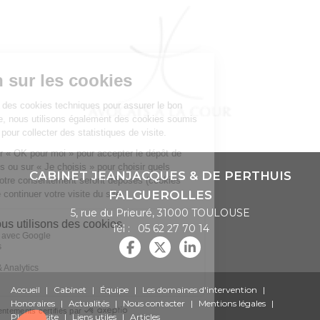
CABINET JEANJACQUES & DE PERTHUIS
FALGUEROLLES
5, rue du Prieuré, 31000 TOULOUSE
Tél :
05 62 27 70 14
Accueil
Cabinet
Équipe
Les domaines d'intervention
Honoraires
Actualités
Nous contacter
Mentions légales
Plan du site
Liens utiles
Articles