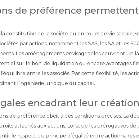
ons de préférence permettent-
a constitution de la société ou en cours de vie sociale, s
ciétés par actions, notamment les SAS, les SA et les SCA. 
manents. Les aménagements envisageables couvrent un lar
érentiel sur le boni de liquidation ou encore avantages fi
’équilibre entre les associés. Par cette flexibilité, les 
litant l’ingénierie juridique du capital.
égales encadrant leur création
actions de préférence obéit à des conditions précises. La dé
 droits attachés aux actions. Lorsque les prérogatives de 
tir le respect du principe d’égalité entre actionnaires 