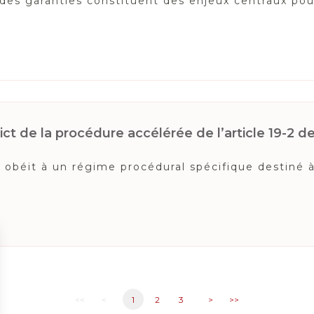
n des garanties constituent des enjeux centraux pou
ct de la procédure accélérée de l’article 19-2 de l
béit à un régime procédural spécifique destiné à a
<<
<
1
2
3
>
>>