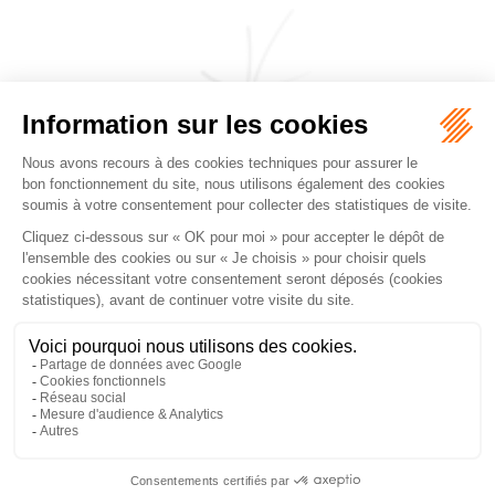
CABINET JEANJACQUES & DE PERTHUIS
FALGUEROLLES
5, rue du Prieuré, 31000 TOULOUSE
Tél :
05 62 27 70 14
Accueil
Cabinet
Équipe
Les domaines d'intervention
Honoraires
Actualités
Nous contacter
Mentions légales
Plan du site
Liens utiles
Articles