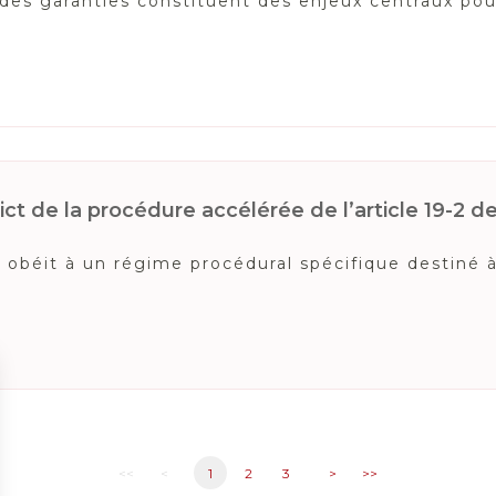
n des garanties constituent des enjeux centraux pou
ct de la procédure accélérée de l’article 19-2 de l
béit à un régime procédural spécifique destiné à a
<<
<
1
2
3
>
>>