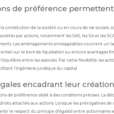
ons de préférence permettent-
a constitution de la société ou en cours de vie sociale, s
ciétés par actions, notamment les SAS, les SA et les SCA. 
manents. Les aménagements envisageables couvrent un lar
érentiel sur le boni de liquidation ou encore avantages fi
’équilibre entre les associés. Par cette flexibilité, les 
litant l’ingénierie juridique du capital.
égales encadrant leur création
actions de préférence obéit à des conditions précises. La dé
 droits attachés aux actions. Lorsque les prérogatives de 
tir le respect du principe d’égalité entre actionnaires 