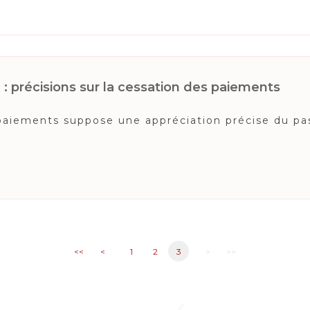
e : précisions sur la cessation des paiements
paiements suppose une appréciation précise du pass
<<
<
1
2
3
>
>>