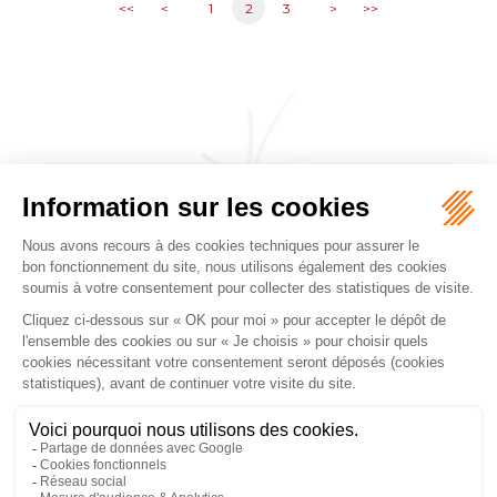
<<
<
1
2
3
>
>>
CABINET JEANJACQUES & DE PERTHUIS
FALGUEROLLES
5, rue du Prieuré, 31000 TOULOUSE
Tél :
05 62 27 70 14