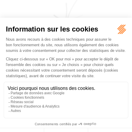
CABINET JEANJACQUES & DE PERTHUIS
FALGUEROLLES
5, rue du Prieuré, 31000 TOULOUSE
Tél :
05 62 27 70 14
Accueil
Cabinet
Équipe
Les domaines d'intervention
Honoraires
Actualités
Nous contacter
Mentions légales
Plan du site
Liens utiles
Articles